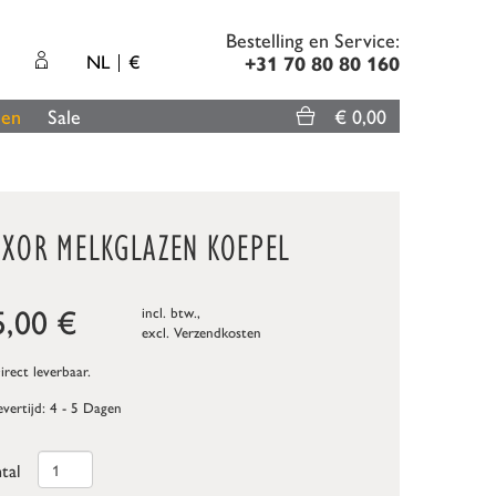
Bestelling en Service:
NL
€
+31 70 80 80 160
len
Sale
€ 0,00
UXOR MELKGLAZEN KOEPEL
5,00
€
incl. btw.,
excl.
Verzendkosten
rect leverbaar.
evertijd: 4 - 5 Dagen
tal