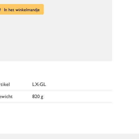
In het winkelmandje
tikel
LX-GL
ewicht
820 g