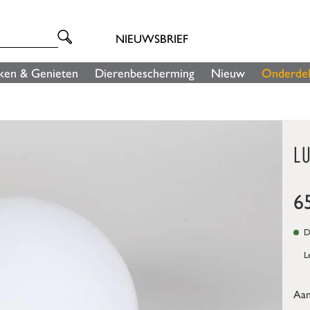
NIEUWSBRIEF
ken & Genieten
Dierenbescherming
Nieuw
Onderde
L
6
Di
L
Aan