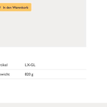
In den Warenkorb
tikel
LX-GL
ewicht
820 g