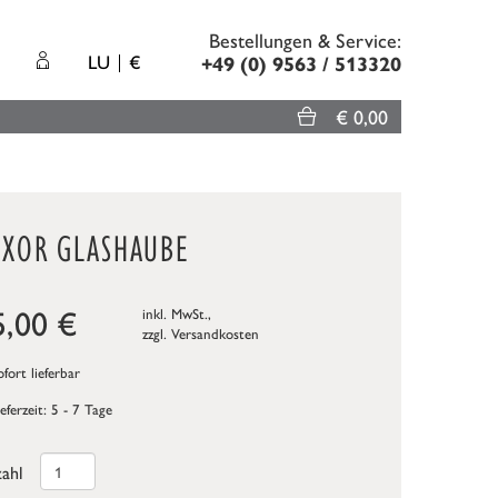
Bestellungen & Service:
LU
€
+49 (0) 9563 / 513320
€ 0,00
UXOR GLASHAUBE
5,00
€
inkl. MwSt.,
zzgl.
Versandkosten
fort lieferbar
ieferzeit: 5 - 7 Tage
ahl