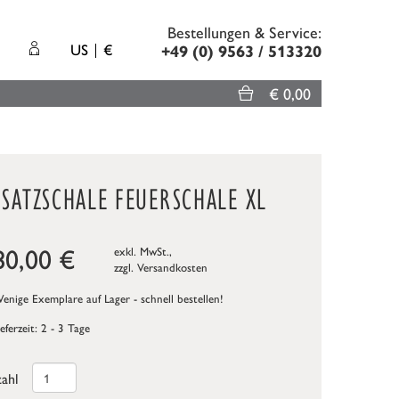
Bestellungen & Service:
US
€
+49 (0) 9563 / 513320
€ 0,00
SATZSCHALE FEUERSCHALE XL
80,00
€
exkl. MwSt.,
zzgl.
Versandkosten
nige Exemplare auf Lager - schnell bestellen!
ieferzeit: 2 - 3 Tage
ahl