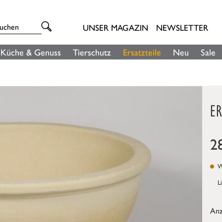
UNSER MAGAZIN
NEWSLETTER
Küche & Genuss
Tierschutz
Ersatzteile
Neu
Sale
ER
2
We
L
Anz