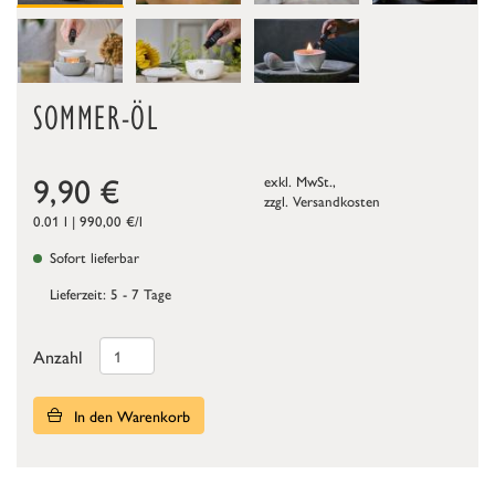
SOMMER-ÖL
9,90
€
exkl. MwSt.,
zzgl.
Versandkosten
0.01 l | 990,00 €/l
Sofort lieferbar
Lieferzeit: 5 - 7 Tage
Anzahl
In den Warenkorb