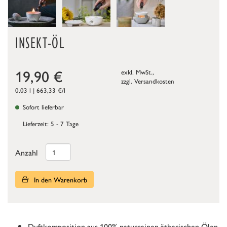
INSEKT-ÖL
19,90
€
exkl. MwSt.,
zzgl.
Versandkosten
0.03 l | 663,33 €/l
Sofort lieferbar
Lieferzeit: 5 - 7 Tage
Anzahl
In den Warenkorb
Duftkomposition aus 100% naturreinen ätherischen Ölen