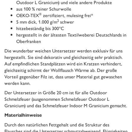
Outdoor L Granicium) und viele andere Produkte
aus 100 % reiner Schurwolle
®
OEKO-TEX
zertifiziert, mulesing frei*
2
5 mm dick, 1.000 g/m
schwer
hitzebeständig bis 300°C
hergestellt in der ältesten Textilweberei Deutschlands in
Oberfranken
Die wunderbar weichen Untersetzer werden exklusiv für uns
hergestellt. Sie sind dekorativ und gleichzeitig sehr praktisch.
Auf empfindlichen Standplätzen wird ein Kratzen verhindert,
gleichzeitig schirmt der Wollflausch Wärme ab. Der große
Vorteil gegenüber Filz ist, dass unser Material gut gewaschen
werden kann.
Der Untersetzer in Größe 20 cm ist für alle Outdoor
Schmelzfeuer (ausgenommen Schmelzfeuer Outdoor L
Granicium) und das Schmelzfeuer Indoor M Granicium gemacht.
Materialhinweise
Durch den natürlichen Fettgehalt und die Struktur des
Flausches sind die Untersetzer schmutzabweisend. Flüssigkeiten