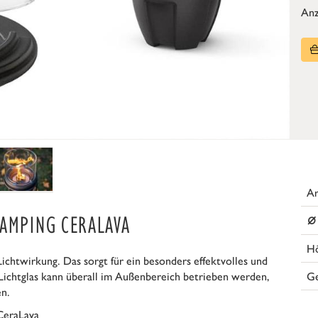
Anz
Ar
⌀
CAMPING CERALAVA
H
Lichtwirkung. Das sorgt für ein besonders effektvolles und
G
Lichtglas kann überall im Außenbereich betrieben werden,
en.
 CeraLava