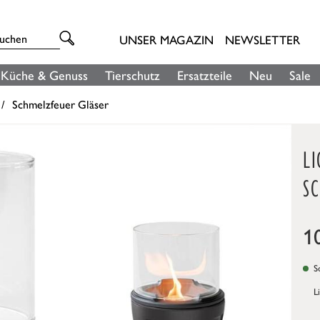
UNSER MAGAZIN
NEWSLETTER
Küche & Genuss
Tierschutz
Ersatzteile
Neu
Sale
Schmelzfeuer Gläser
LI
S
1
So
L