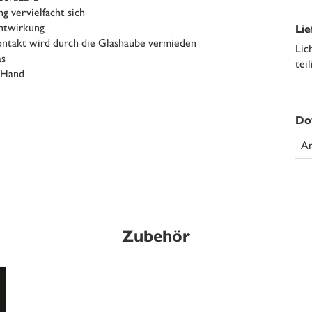
g vervielfacht sich
chtwirkung
Li
ontakt wird durch die Glashaube vermieden
Lic
s
tei
r Hand
Do
An
Zubehör