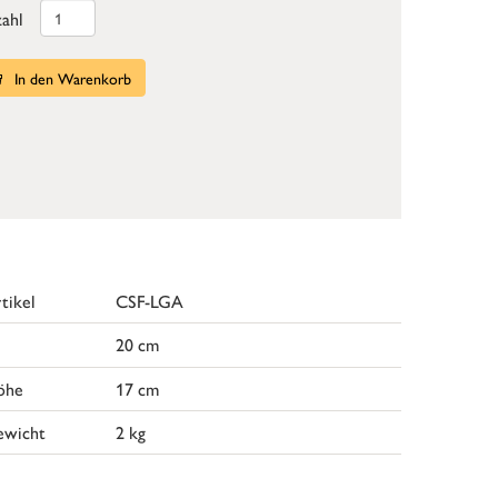
ahl
In den Warenkorb
tikel
CSF-LGA
20 cm
öhe
17 cm
ewicht
2 kg