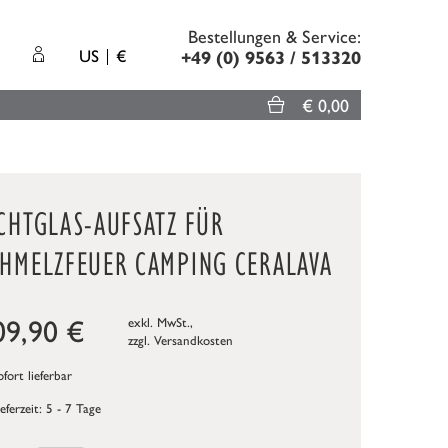
Bestellungen & Service:
US
€
+49 (0) 9563 / 513320
€ 0,00
CHTGLAS-AUFSATZ FÜR
CHMELZFEUER CAMPING CERALAVA
09,90
€
exkl. MwSt.,
zzgl.
Versandkosten
fort lieferbar
ieferzeit: 5 - 7 Tage