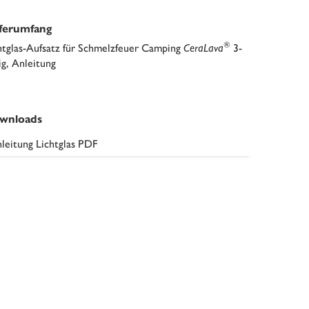
eferumfang
®
htglas-Aufsatz für Schmelzfeuer Camping
CeraLava
3-
lig, Anleitung
wnloads
leitung Lichtglas PDF