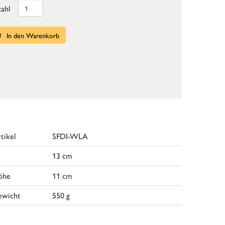
ahl
In den Warenkorb
tikel
SFDI-WLA
13 cm
öhe
11 cm
ewicht
550 g