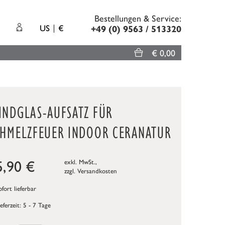
Bestellungen & Service:
US
€
+49 (0) 9563 / 513320
€ 0,00
INDGLAS-AUFSATZ FÜR
CHMELZFEUER INDOOR CERANATUR
5,90
€
exkl. MwSt.,
zzgl.
Versandkosten
fort lieferbar
ieferzeit: 5 - 7 Tage