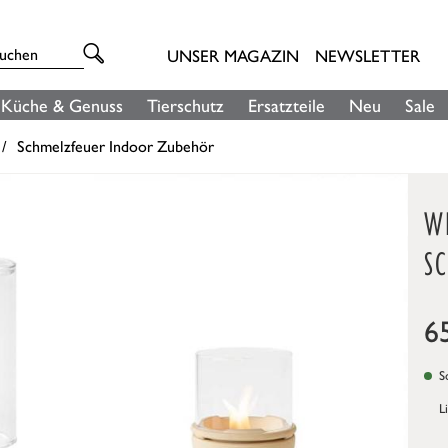
UNSER MAGAZIN
NEWSLETTER
Küche & Genuss
Tierschutz
Ersatzteile
Neu
Sale
Schmelzfeuer Indoor Zubehör
W
S
6
So
L