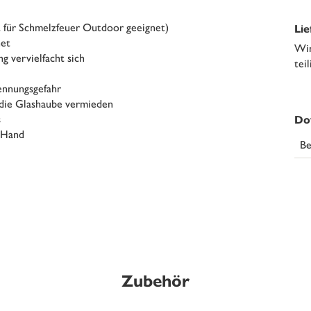
t für Schmelzfeuer Outdoor geeignet)
Li
net
Win
g vervielfacht sich
tei
ennungsgefahr
 die Glashaube vermieden
s
Do
r Hand
Be
Zubehör