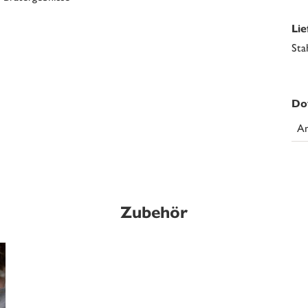
Li
Sta
Do
An
Zubehör