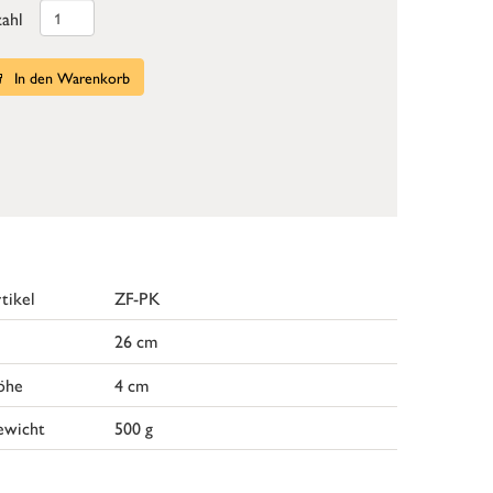
ahl
In den Warenkorb
tikel
ZF-PK
26 cm
öhe
4 cm
ewicht
500 g