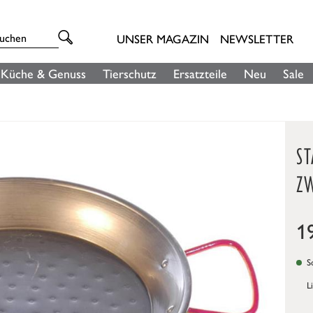
UNSER MAGAZIN
NEWSLETTER
Küche & Genuss
Tierschutz
Ersatzteile
Neu
Sale
S
Z
1
So
L