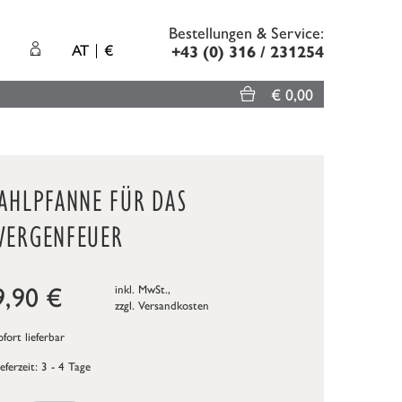
Bestellungen & Service:
AT
€
+43 (0) 316 / 231254
€ 0,00
TAHLPFANNE FÜR DAS
WERGENFEUER
9,90
€
inkl. MwSt.,
zzgl.
Versandkosten
fort lieferbar
ieferzeit: 3 - 4 Tage