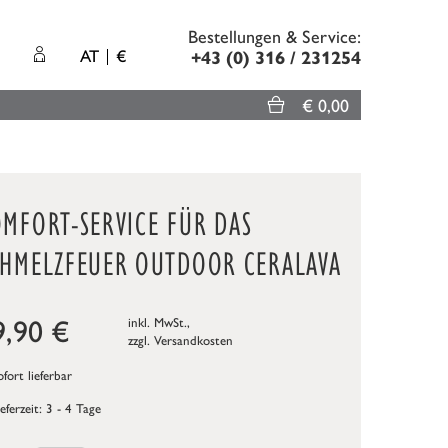
Bestellungen & Service:
AT
€
+43 (0) 316 / 231254
€ 0,00
OMFORT-SERVICE FÜR DAS
CHMELZFEUER OUTDOOR CERALAVA
9,90
€
inkl. MwSt.,
zzgl.
Versandkosten
fort lieferbar
ieferzeit: 3 - 4 Tage