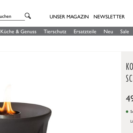
UNSER MAGAZIN
NEWSLETTER
Küche & Genuss
Tierschutz
Ersatzteile
Neu
Sale
K
S
4
So
L