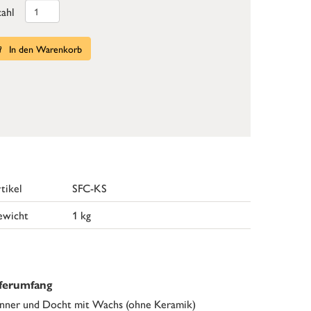
ahl
In den Warenkorb
tikel
SFC-KS
ewicht
1 kg
eferumfang
nner und Docht mit Wachs (ohne Keramik)