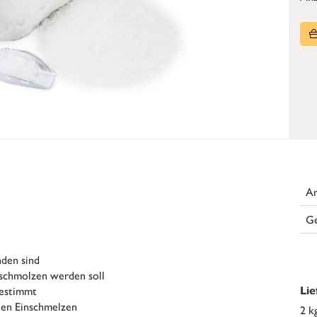
Ar
G
den sind
eschmolzen werden soll
gestimmt
Li
len Einschmelzen
2 k