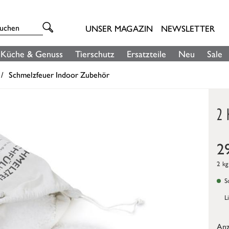
UNSER MAGAZIN
NEWSLETTER
Küche & Genuss
Tierschutz
Ersatzteile
Neu
Sale
Schmelzfeuer Indoor Zubehör
2
2
2 kg
So
L
Anz