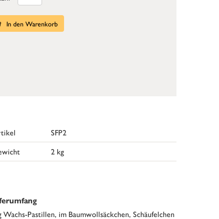
In den Warenkorb
tikel
SFP2
ewicht
2 kg
eferumfang
g Wachs-Pastillen, im Baumwollsäckchen, Schäufelchen