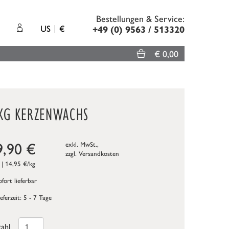
Bestellungen & Service:
US
€
+49 (0) 9563 / 513320
€ 0,00
 KG KERZENWACHS
9,90
€
exkl. MwSt.,
zzgl.
Versandkosten
 | 14,95 €/kg
fort lieferbar
ieferzeit: 5 - 7 Tage
ahl