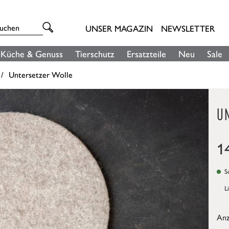
UNSER MAGAZIN
NEWSLETTER
Küche & Genuss
Tierschutz
Ersatzteile
Neu
Sale
Untersetzer Wolle
U
1
So
L
Anz