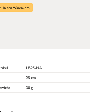
In den Warenkorb
tikel
US25-NA
25 cm
ewicht
30 g