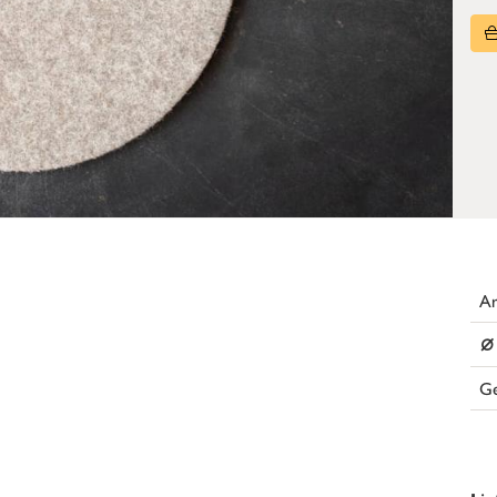
Ar
⌀
G