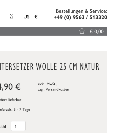
Bestellungen & Service:
US
€
+49 (0) 9563 / 513320
€ 0,00
NTERSETZER WOLLE 25 CM NATUR
4,90
€
exkl. MwSt.,
zzgl.
Versandkosten
fort lieferbar
ieferzeit: 5 - 7 Tage
ahl