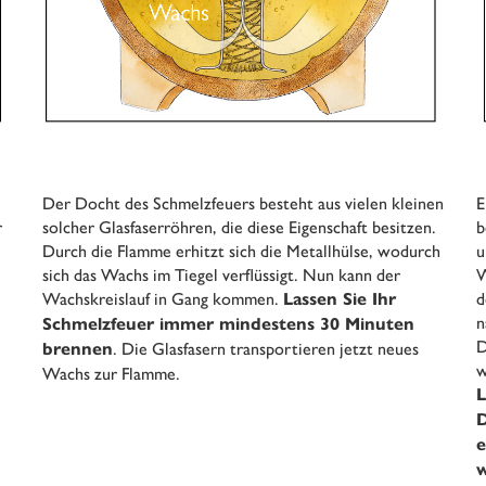
Der Docht des Schmelzfeuers besteht aus vielen kleinen
E
r
solcher Glasfaserröhren, die diese Eigenschaft besitzen.
b
Durch die Flamme erhitzt sich die Metallhülse, wodurch
u
sich das Wachs im Tiegel verflüssigt. Nun kann der
W
Wachskreislauf in Gang kommen.
d
Lassen Sie Ihr
n
Schmelzfeuer immer mindestens 30 Minuten
D
. Die Glasfasern transportieren jetzt neues
brennen
w
Wachs zur Flamme.
L
D
e
w