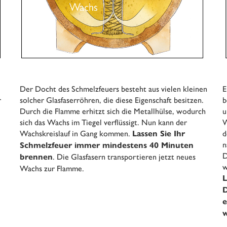
Der Docht des Schmelzfeuers besteht aus vielen kleinen
E
r
solcher Glasfaserröhren, die diese Eigenschaft besitzen.
b
Durch die Flamme erhitzt sich die Metallhülse, wodurch
u
sich das Wachs im Tiegel verflüssigt. Nun kann der
W
Wachskreislauf in Gang kommen.
d
Lassen Sie Ihr
n
Schmelzfeuer immer mindestens 40 Minuten
D
. Die Glasfasern transportieren jetzt neues
brennen
w
Wachs zur Flamme.
L
D
e
w