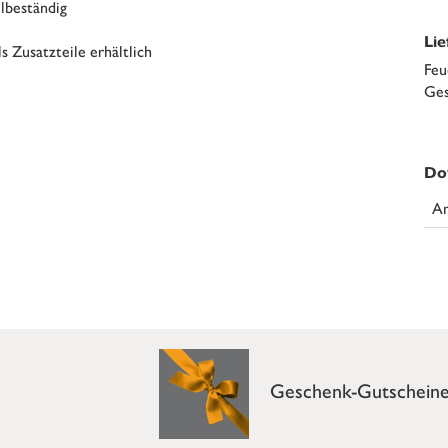
lbeständig
Li
s Zusatzteile erhältlich
Feu
Ges
Do
An
Geschenk-Gutschein