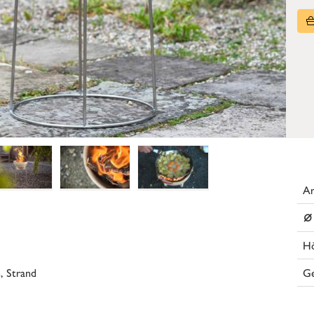
Ar
⌀
H
G
n, Strand