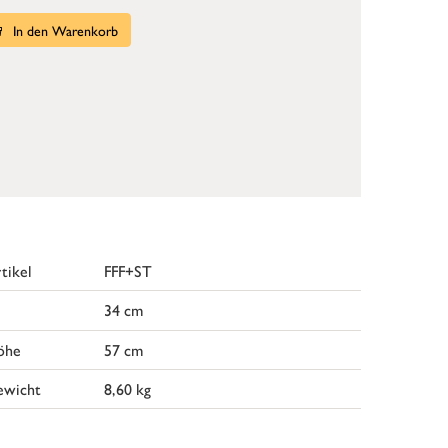
In den Warenkorb
tikel
FFF+ST
34 cm
öhe
57 cm
ewicht
8,60 kg