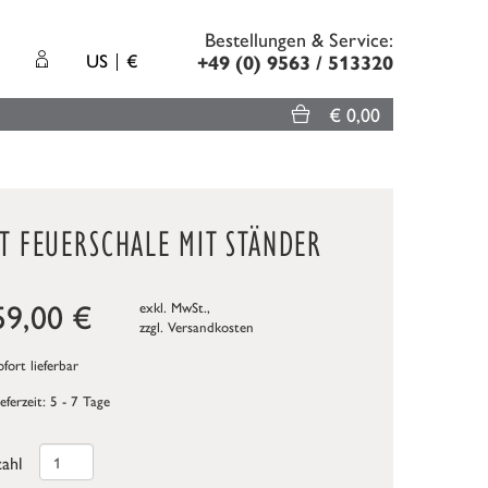
Bestellungen & Service:
US
€
+49 (0) 9563 / 513320
€ 0,00
T FEUERSCHALE MIT STÄNDER
59,00
€
exkl. MwSt.,
zzgl.
Versandkosten
fort lieferbar
ieferzeit: 5 - 7 Tage
ahl