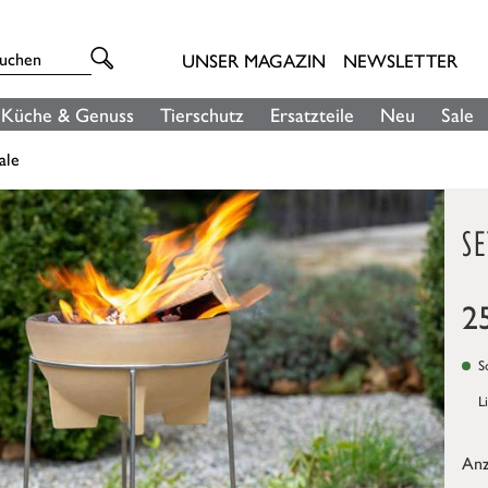
UNSER MAGAZIN
NEWSLETTER
Küche & Genuss
Tierschutz
Ersatzteile
Neu
Sale
ale
SE
2
So
L
Anz