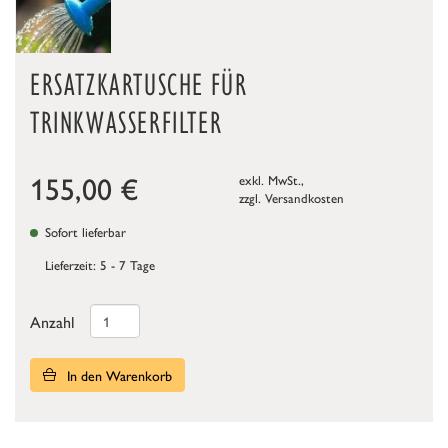
ERSATZKARTUSCHE FÜR
TRINKWASSERFILTER
155,00
€
exkl. MwSt.,
zzgl.
Versandkosten
Sofort lieferbar
Lieferzeit: 5 - 7 Tage
Anzahl
In den Warenkorb