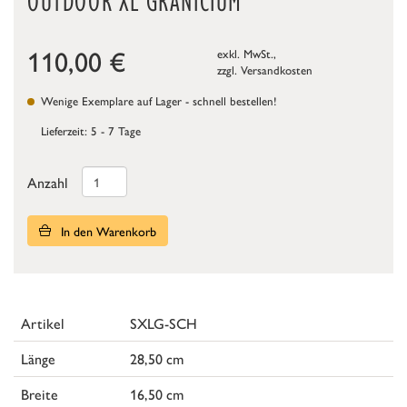
OUTDOOR XL GRANICIUM
110,00
€
exkl. MwSt.,
zzgl.
Versandkosten
Wenige Exemplare auf Lager - schnell bestellen!
Lieferzeit: 5 - 7 Tage
Anzahl
In den Warenkorb
Artikel
SXLG-SCH
Länge
28,50 cm
Breite
16,50 cm