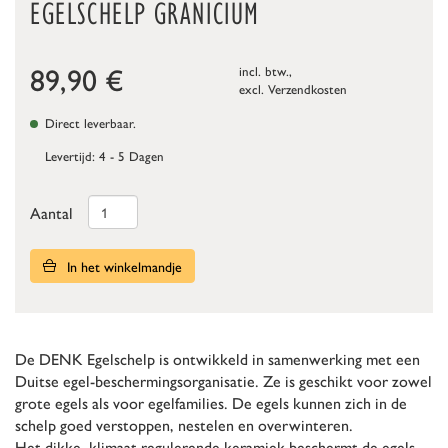
EGELSCHELP GRANICIUM
89,90
€
incl. btw.,
excl.
Verzendkosten
Direct leverbaar.
Levertijd: 4 - 5 Dagen
Aantal
In het winkelmandje
De DENK Egelschelp is ontwikkeld in samenwerking met een
Duitse egel-beschermingsorganisatie. Ze is geschikt voor zowel
grote egels als voor egelfamilies. De egels kunnen zich in de
schelp goed verstoppen, nestelen en overwinteren.
Het dikke, klimaat regulerende keramiek beschermt de egels