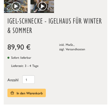
IGEL-SCHNECKE - IGELHAUS FÜR WINTER
& SOMMER
89,90
€
inkl. MwSt.,
zzgl.
Versandkosten
Sofort lieferbar
Lieferzeit: 3 - 4 Tage
Anzahl
In den Warenkorb