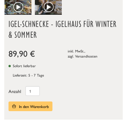
IGEL-SCHNECKE - IGELHAUS FÜR WINTER
& SOMMER
89,90
€
inkl. MwSt.,
zzgl.
Versandkosten
Sofort lieferbar
Lieferzeit: 5 - 7 Tage
Anzahl
In den Warenkorb