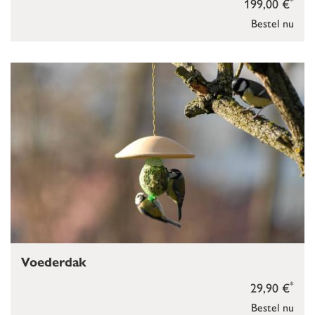
*
199,00 €
Bestel nu
Voederdak
*
29,90 €
Bestel nu