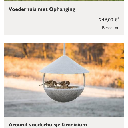
Voederhuis met Ophanging
*
249,00 €
Bestel nu
Around voederhuisje Granicium