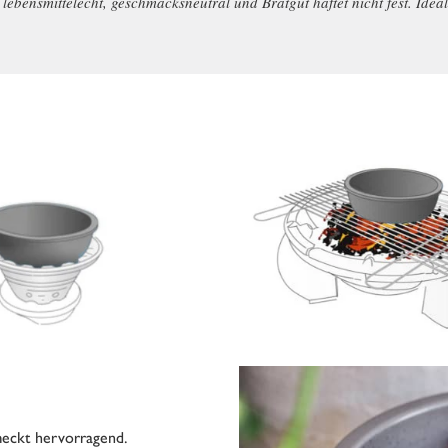
lebensmittelecht, geschmacksneutral und Bratgut haftet nicht fest. Ide
meckt hervorragend.