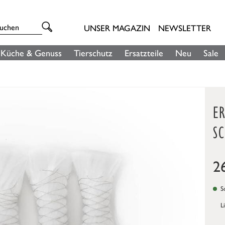
UNSER MAGAZIN
NEWSLETTER
Küche & Genuss
Tierschutz
Ersatzteile
Neu
Sale
E
S
2
So
L