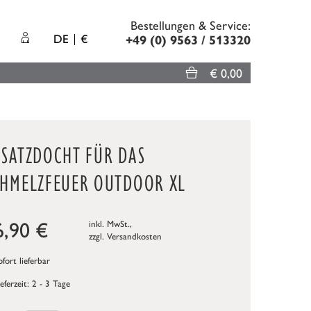
Bestellungen & Service:
DE
€
+49 (0) 9563 / 513320
€ 0,00
RSATZDOCHT FÜR DAS
CHMELZFEUER OUTDOOR XL
6,90
€
inkl. MwSt.,
zzgl.
Versandkosten
fort lieferbar
ieferzeit: 2 - 3 Tage