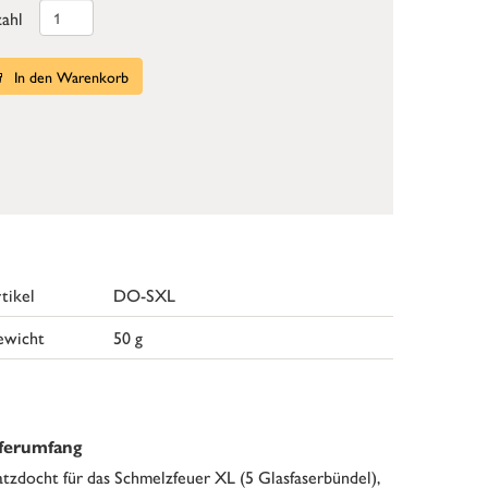
ahl
In den Warenkorb
tikel
DO-SXL
ewicht
50 g
eferumfang
atzdocht für das Schmelzfeuer XL (5 Glasfaserbündel),