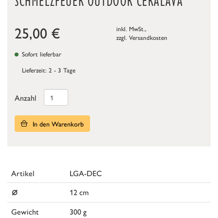
SCHMELZFEUER OUTDOOR CERALAVA
25,00
€
inkl. MwSt.,
zzgl.
Versandkosten
Sofort lieferbar
Lieferzeit: 2 - 3 Tage
Anzahl
In den Warenkorb
Artikel
LGA-DEC
⌀
12 cm
Gewicht
300 g