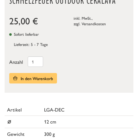
SCHMELZFEUER OUTDOOR CERALAVA
25,00
€
inkl. MwSt.,
zzgl.
Versandkosten
Sofort lieferbar
Lieferzeit: 5 - 7 Tage
Anzahl
In den Warenkorb
Artikel
LGA-DEC
⌀
12 cm
Gewicht
300 g