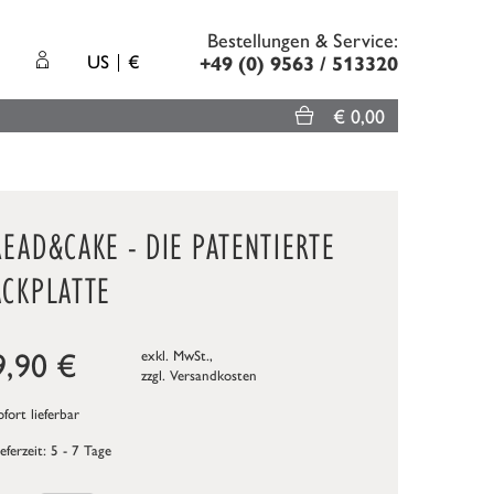
Bestellungen & Service:
US
€
+49 (0) 9563 / 513320
€ 0,00
EAD&CAKE - DIE PATENTIERTE
ACKPLATTE
9,90
€
exkl. MwSt.,
zzgl.
Versandkosten
fort lieferbar
ieferzeit: 5 - 7 Tage