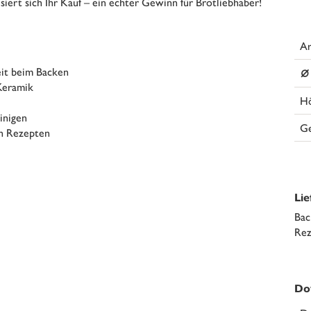
ert sich Ihr Kauf – ein echter Gewinn für Brotliebhaber!
Ar
⌀
eit beim Backen
eramik
H
inigen
G
en Rezepten
Li
Bac
Rez
Do