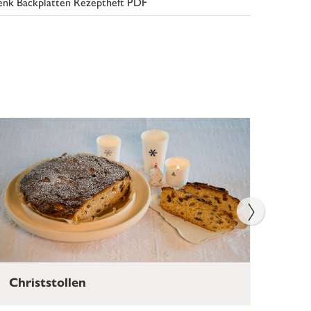
nk Backplatten Rezeptheft PDF
Christstollen
Low