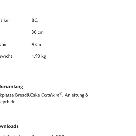
tikel
BC
30 cm
öhe
4 cm
ewicht
1,90 kg
eferumfang
®
kplatte Bread&Cake
CeraFlam
, Anleitung &
eptheft
wnloads