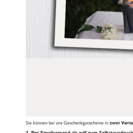
Sie können bei uns Geschenkgutscheine in
zwei Vari
1. Per Emailversand als pdf zum Selbstausdruc