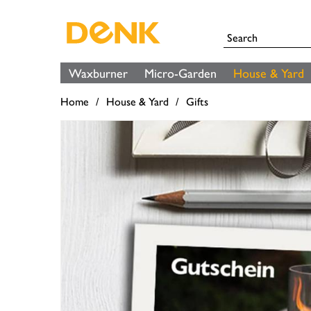
Waxburner
Micro-Garden
House & Yard
Home
House & Yard
Gifts