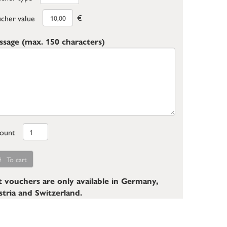
€
cher value
sage (max. 150 characters)
ount
To cart
t vouchers are only available in Germany,
tria and Switzerland.