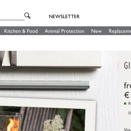
NEWSLETTER
Kitchen & Food
Animal Protection
New
Replaceme
G
f
€
Re
D
Vou