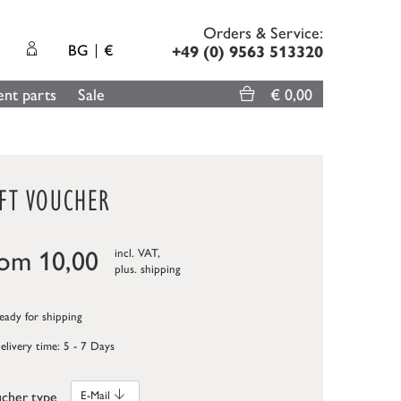
Orders & Service:
BG
€
+49 (0) 9563 513320
nt parts
Sale
€ 0,00
IFT VOUCHER
rom
10,00
incl. VAT,
plus.
shipping
ady for shipping
elivery time: 5 - 7 Days
cher type
E-Mail