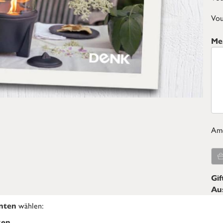
Vou
Mes
Am
Gif
Aus
wählen:
anten
ken.