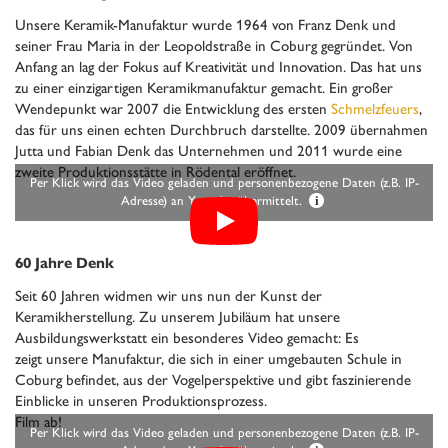
Unsere Keramik-Manufaktur wurde 1964 von Franz Denk und
seiner Frau Maria in der Leopoldstraße in Coburg gegründet. Von
Anfang an lag der Fokus auf Kreativität und Innovation. Das hat uns
zu einer einzigartigen Keramikmanufaktur gemacht. Ein großer
Wendepunkt war 2007 die Entwicklung des ersten
Schmelzfeuers
,
das für uns einen echten Durchbruch darstellte. 2009 übernahmen
Jutta und Fabian Denk das Unternehmen und 2011 wurde eine
zweite Produktionsstätte in Rödental eröffnet.
Per Klick wird das Video geladen und personenbezogene Daten (z.B. IP-
Adresse) an Youtube übermittelt.
i
60 Jahre Denk
Seit 60 Jahren widmen wir uns nun der Kunst der
Keramikherstellung. Zu unserem Jubiläum hat unsere
Ausbildungswerkstatt ein besonderes Video gemacht: Es
zeigt unsere Manufaktur, die sich in einer umgebauten Schule in
Coburg befindet, aus der Vogelperspektive und gibt faszinierende
Einblicke in unseren Produktionsprozess.
Film ab!
Per Klick wird das Video geladen und personenbezogene Daten (z.B. IP-