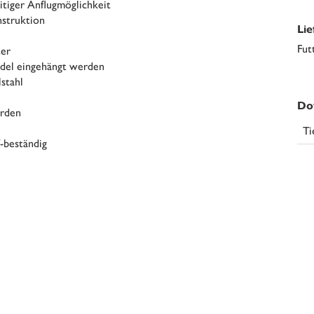
eitiger Anflugmöglichkeit
nstruktion
Li
Fut
ter
ödel eingehängt werden
stahl
Do
erden
Ti
V-beständig