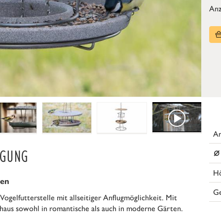
Anz
Ar
⌀
NGUNG
H
ten
G
ogelfutterstelle mit allseitiger Anflugmöglichkeit. Mit
erhaus sowohl in romantische als auch in moderne Gärten.