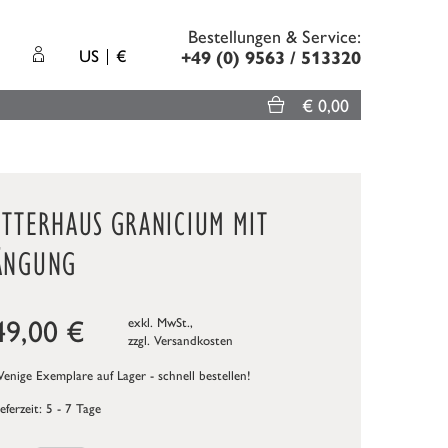
Bestellungen & Service:
US
€
+49 (0) 9563 / 513320
€ 0,00
UTTERHAUS GRANICIUM MIT
ÄNGUNG
49,00
€
exkl. MwSt.,
zzgl.
Versandkosten
nige Exemplare auf Lager - schnell bestellen!
ieferzeit: 5 - 7 Tage