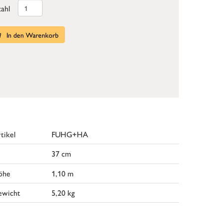
ahl
In den Warenkorb
tikel
FUHG+HA
37 cm
öhe
1,10 m
ewicht
5,20 kg