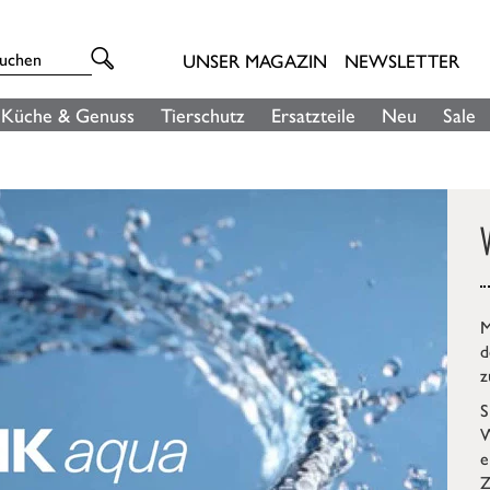
UNSER MAGAZIN
NEWSLETTER
Küche & Genuss
Tierschutz
Ersatzteile
Neu
Sale
M
d
z
S
W
e
Z