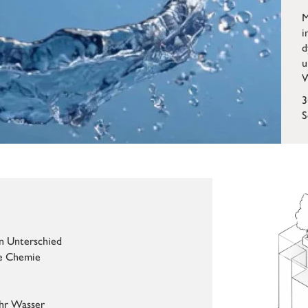
M
i
d
u
W
3
S
n Unterschied
e Chemie
Ihr Wasser