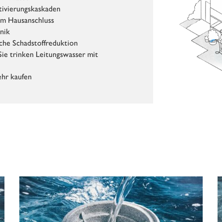
tivierungskaskaden
am Hausanschluss
nik
iche Schadstoffreduktion
Sie trinken Leitungswasser mit
ehr kaufen